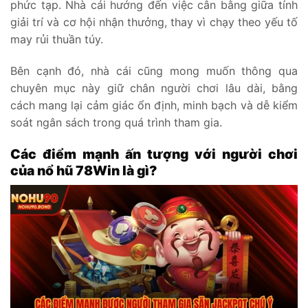
phức tạp. Nhà cái hướng đến việc cân bằng giữa tính
giải trí và cơ hội nhận thưởng, thay vì chạy theo yếu tố
may rủi thuần túy.
Bên cạnh đó, nhà cái cũng mong muốn thông qua
chuyên mục này giữ chân người chơi lâu dài, bằng
cách mang lại cảm giác ổn định, minh bạch và dễ kiểm
soát ngân sách trong quá trình tham gia.
Các điểm mạnh ấn tượng với người chơi
của nổ hũ 78Win là gì?