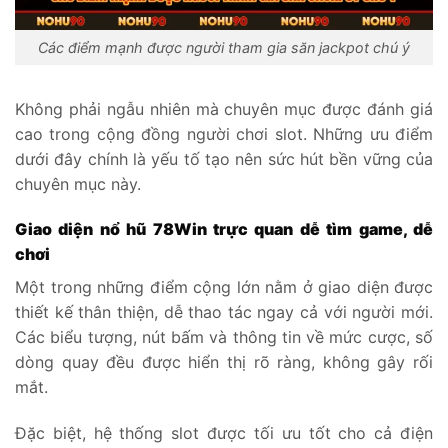
Các điểm mạnh được người tham gia săn jackpot chú ý
Không phải ngẫu nhiên mà chuyên mục được đánh giá
cao trong cộng đồng người chơi slot. Những ưu điểm
dưới đây chính là yếu tố tạo nên sức hút bền vững của
chuyên mục này.
Giao diện nổ hũ 78Win trực quan dễ tìm game, dễ
chơi
Một trong những điểm cộng lớn nằm ở giao diện được
thiết kế thân thiện, dễ thao tác ngay cả với người mới.
Các biểu tượng, nút bấm và thông tin về mức cược, số
dòng quay đều được hiển thị rõ ràng, không gây rối
mắt.
Đặc biệt, hệ thống slot được tối ưu tốt cho cả điện