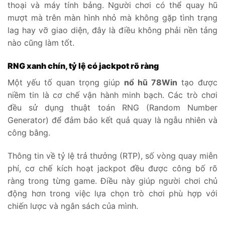
thoại và máy tính bảng. Người chơi có thể quay hũ
mượt mà trên màn hình nhỏ mà không gặp tình trạng
lag hay vỡ giao diện, đây là điều không phải nền tảng
nào cũng làm tốt.
RNG xanh chín, tỷ lệ có jackpot rõ ràng
Một yếu tố quan trọng giúp
nổ hũ 78Win
tạo được
niềm tin là cơ chế vận hành minh bạch. Các trò chơi
đều sử dụng thuật toán RNG (Random Number
Generator) để đảm bảo kết quả quay là ngẫu nhiên và
công bằng.
Thông tin về tỷ lệ trả thưởng (RTP), số vòng quay miễn
phí, cơ chế kích hoạt jackpot đều được công bố rõ
ràng trong từng game. Điều này giúp người chơi chủ
động hơn trong việc lựa chọn trò chơi phù hợp với
chiến lược và ngân sách của mình.