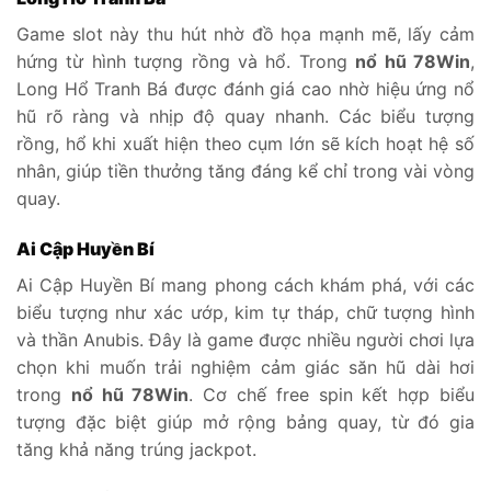
Game slot này thu hút nhờ đồ họa mạnh mẽ, lấy cảm
hứng từ hình tượng rồng và hổ. Trong
nổ hũ 78Win
,
Long Hổ Tranh Bá được đánh giá cao nhờ hiệu ứng nổ
hũ rõ ràng và nhịp độ quay nhanh. Các biểu tượng
rồng, hổ khi xuất hiện theo cụm lớn sẽ kích hoạt hệ số
nhân, giúp tiền thưởng tăng đáng kể chỉ trong vài vòng
quay.
Ai Cập Huyền Bí
Ai Cập Huyền Bí mang phong cách khám phá, với các
biểu tượng như xác ướp, kim tự tháp, chữ tượng hình
và thần Anubis. Đây là game được nhiều người chơi lựa
chọn khi muốn trải nghiệm cảm giác săn hũ dài hơi
trong
nổ hũ 78Win
. Cơ chế free spin kết hợp biểu
tượng đặc biệt giúp mở rộng bảng quay, từ đó gia
tăng khả năng trúng jackpot.