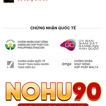
CHỨNG NHẬN QUỐC TẾ