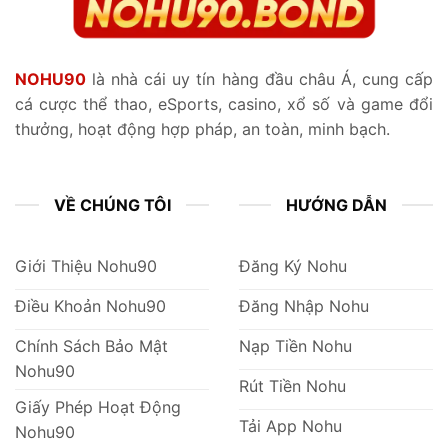
NOHU90
là nhà cái uy tín hàng đầu châu Á, cung cấp
cá cược thể thao, eSports, casino, xổ số và game đổi
thưởng, hoạt động hợp pháp, an toàn, minh bạch.
VỀ CHÚNG TÔI
HƯỚNG DẪN
Giới Thiệu Nohu90
Đăng Ký Nohu
Điều Khoản Nohu90
Đăng Nhập Nohu
Chính Sách Bảo Mật
Nạp Tiền Nohu
Nohu90
Rút Tiền Nohu
Giấy Phép Hoạt Động
Tải App Nohu
Nohu90