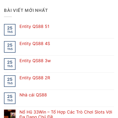
BÀI VIẾT MỚI NHẤT
Entity QS88 51
25
Th5
Entity QS88 4S
25
Th5
Entity QS88 3w
25
Th5
Entity QS88 2R
25
Th5
Nhà cái QS88
25
Th5
Nổ Hũ 33Win – Tổ Hợp Các Trò Chơi Slots Với
Đa Dạng Chủ Đề