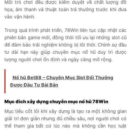
Mỗi trò chơi đều được kiểm duyệt về chất lượng đồ
họa, âm thanh và thuật toán trả thưởng trước khi đưa
vào vận hành.
Trong quá trình phát triển, 78Win liên tục cập nhật các
phiên bản game mới, đồng thời tối ưu lại những slot cũ
để đảm bảo trải nghiệm không bị lỗi thời. Chính sự đầu
tư dài hạn này giúp chuyên mục nổ hũ duy trì được
lượng người chơi ổn định và ngày càng mở rộng.
Nổ hũ Bet88 – Chuyên Mục Slot Đổi Thưởng
Được Đầu Tư Bài Bản
Mục đích xây dựng chuyên mục nổ hũ 78Win
Mục tiêu cốt lõi khi xây dựng là tạo ra một không gian
giải trí đơn giản nhưng đủ chiều sâu, nơi người chơi có
thể tham gia bất cứ lúc nào mà không cần học luật