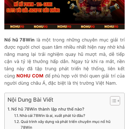
Nổ hũ 78Win
là một trong những chuyên mục giải trí
được người chơi quan tâm nhiều nhất hiện nay nhờ khả
năng mang lại trải nghiệm quay hũ mượt mà, dễ tiếp
cận và tỷ lệ thưởng hấp dẫn. Ngay từ khi ra mắt, nền
tảng này đã tập trung phát triển hệ thống, liên kết
cùng
NOHU COM
để phù hợp với thói quen giải trí của
người dùng châu Á, đặc biệt là thị trường Việt Nam.
Nội Dung Bài Viết
Nổ hũ 78Win thành lập như thế nào?
Nhà cái 78Win là ai, xuất phát từ đâu?
Quá trình xây dựng và phát triển chuyên mục nổ hũ
78Win